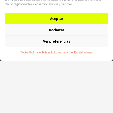
afectar negativamente a ciertas características y funciones.
Aceptar
Rechazar
Ver preferencias
Cookie-Richtlinien
Datenschutzbestimmungen
Rechtshinweise
INNOVATIVE SME
Valid until Feb 11th 2027