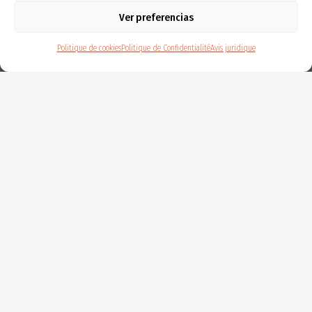
Ver preferencias
Politique de cookies
Politique de Confidentialité
Avis juridique
INNOVATIVE SME
Valid until Feb 11th 2027
© 2026KARTSANA · Tous droits réservés