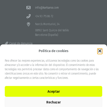
info@kartsana.com
+34 93 715 86 72
Narcís Monturiol, 34
08192 Sant Quirze del Vallès
Barcelona (España)
Canal de denuncia
Política de cookies
Para ofrecer las mejores experiencias, utilizamos tecnologías como las cookies para
almacenar y/o acceder a la información del dispositivo. El consentimiento de estas
tecnologías nos permitirá procesar datos como el comportamiento de navegación o las
identificaciones únicas en este sitio. No consentir o retirar el consentimiento, puede
afectar negativamente a ciertas características y funciones.
Aceptar
Rechazar