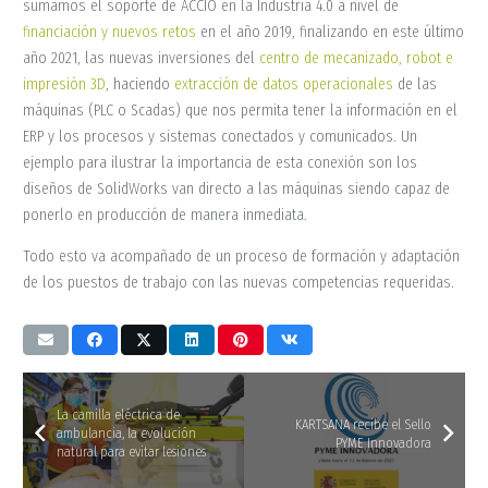
sumamos el soporte de ACCIÓ en la Industria 4.0 a nivel de
financiación y nuevos retos
en el año 2019, finalizando en este último
año 2021, las nuevas inversiones del
centro de
mecanizado, robot
e
impresión 3D
, haciendo
extracción de datos operacionales
de las
máquinas (PLC o Scadas) que nos permita tener la información en el
ERP y los procesos y sistemas conectados y comunicados. Un
ejemplo para ilustrar la importancia de esta conexión son los
diseños de SolidWorks van directo a las máquinas siendo capaz de
ponerlo en producción de manera inmediata.
Todo esto va acompañado de un proceso de formación y adaptación
de los puestos de trabajo con las nuevas competencias requeridas.
La camilla eléctrica de
KARTSANA recibe el Sello
ambulancia, la evolución
PYME Innovadora
natural para evitar lesiones