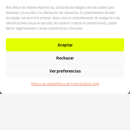
Para ofrecer las mejores experiencias, utilizamos tecnologías como las cookies para
info@kartsana.com
almacenar y/o acceder a la información del dispositivo. El consentimiento de estas
tecnologías nos permitirá procesar datos como el comportamiento de navegación o las
+34 93 715 86 72
identificaciones únicas en este sitio. No consentir o retirar el consentimiento, puede
afectar negativamente a ciertas características y funciones.
Narcís Monturiol, 34
08192 Sant Quirze del Vallès
Aceptar
Barcelona (España)
Canal de denuncia
Rechazar
Ver preferencias
Política de cookies
Política de Privacidad
Aviso Legal